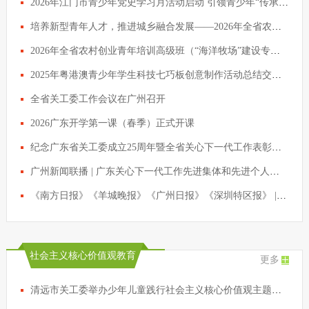
2026年江门市青少年党史学习月活动启动 引领青少年“传承红色基因，争做时代新人”
培养新型青年人才，推进城乡融合发展——2026年全省农村创业青年培训高级班在清远开班
2026年全省农村创业青年培训高级班（“海洋牧场”建设专题）开班
2025年粤港澳青少年学生科技七巧板创意制作活动总结交流会议在穗举行
全省关工委工作会议在广州召开
2026广东开学第一课（春季）正式开课
纪念广东省关工委成立25周年暨全省关心下一代工作表彰会议召开 黄坤明会见受表彰代表
广州新闻联播 | 广东关心下一代工作先进集体和先进个人获表彰
《南方日报》《羊城晚报》《广州日报》《深圳特区报》 | 纪念广东省关工委成立25周年暨全省关心下一代工作表彰会议召开 黄坤明会见受表彰代表
社会主义核心价值观教育
更多
清远市关工委举办少年儿童践行社会主义核心价值观主题征文写作辅导活动