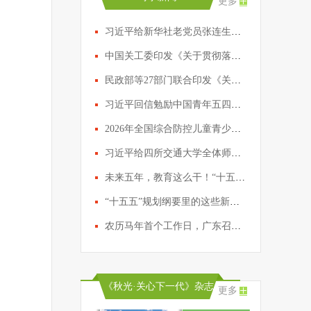
更多
习近平给新华社老党员张连生回信
中国关工委印发《关于贯彻落实国家“十五五”规划纲要 推动关心下一代工作高质量发展的实施方案》
民政部等27部门联合印发《关于进一步加强流动儿童和留守儿童“精准摸排、精确建档、精细服务”工作的通知》
习近平回信勉励中国青年五四奖章暨新时代青年先锋奖获奖者代表
2026年全国综合防控儿童青少年近视重点工作发布
习近平给四所交通大学全体师生回信
未来五年，教育这么干！“十五五”规划纲要作出部署→
“十五五”规划纲要里的这些新提法，一组图了解→
农历马年首个工作日，广东召开全省高质量发展大会
《秋光·关心下一代》杂志
更多