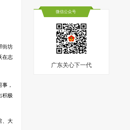
微信公众号
帮街坊
跃在志
广东关心下一代
同事，
出积极
馆、大