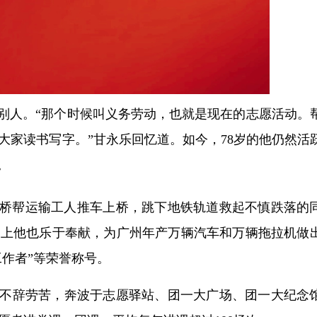
助别人。“那个时候叫义务劳动，也就是现在的志愿活动。
大家读书写字。”甘永乐回忆道。如今，78岁的他仍然活
。
桥帮运输工人推车上桥，跳下地铁轨道救起不慎跌落的
作上他也乐于奉献，为广州年产万辆汽车和万辆拖拉机做
工作者”等荣誉称号。
不辞劳苦，奔波于志愿驿站、团一大广场、团一大纪念