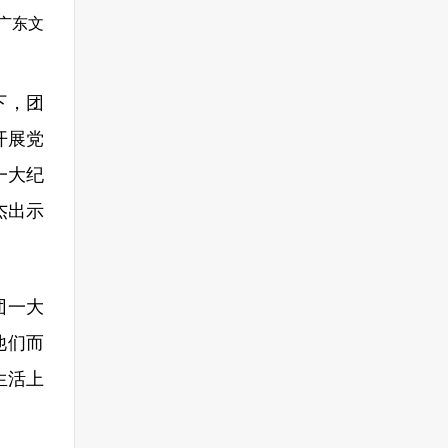
广东文
下，团
开展党
一大纪
杰出示
团一大
他们而
生活上