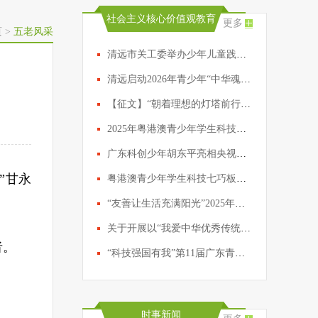
社会主义核心价值观教育
更多
页
>
五老风采
清远市关工委举办少年儿童践行社会主义核心价值观主题征文写作辅导活动
清远启动2026年青少年“中华魂”主题教育活动
【征文】“朝着理想的灯塔前行”2026年广东省少年儿童践行社会主义核心价值观主题征文活动启动啦！
2025年粤港澳青少年学生科技七巧板创意制作活动总结交流会议在穗举行
广东科创少年胡东平亮相央视春晚！“新时代好少年”怀抱科技梦想策马扬鞭
”
甘永
粤港澳青少年学生科技七巧板创意制作广州现场活动成功举行
“友善让生活充满阳光”2025年广东省少年儿童践行社会主义核心价值观主题征文活动评选结果公示
关于开展以“我爱中华优秀传统文化”为主题的2025年粤港澳青少年学生科技七巧板创意制作活动的通知
者。
“科技强国有我”第11届广东青少年科技七巧板创意制作竞赛颁奖典礼仪式圆满举行
时事新闻