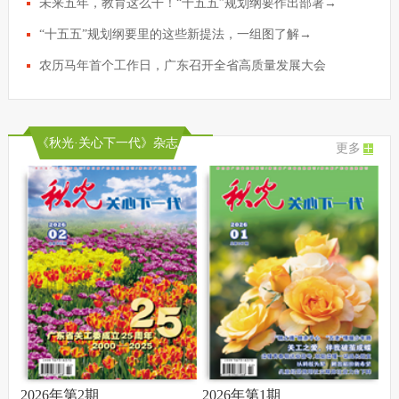
未来五年，教育这么干！“十五五”规划纲要作出部署→
“十五五”规划纲要里的这些新提法，一组图了解→
农历马年首个工作日，广东召开全省高质量发展大会
《秋光·关心下一代》杂志
更多
2026年第2期
2026年第1期
2