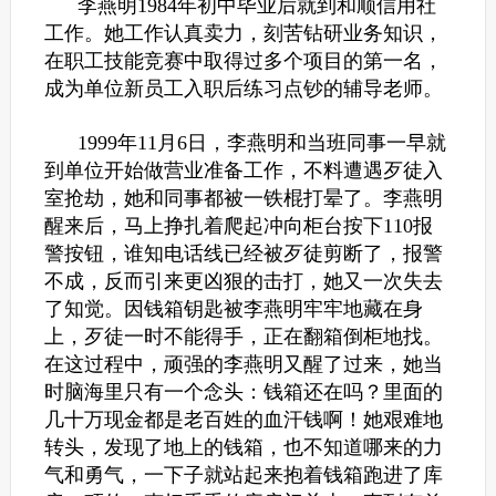
李燕明1984年初中毕业后就到和顺信用社
工作。她工作认真卖力，刻苦钻研业务知识，
在职工技能竞赛中取得过多个项目的第一名，
成为单位新员工入职后练习点钞的辅导老师。
1999年11月6日，李燕明和当班同事一早就
到单位开始做营业准备工作，不料遭遇歹徒入
室抢劫，她和同事都被一铁棍打晕了。李燕明
醒来后，马上挣扎着爬起冲向柜台按下110报
警按钮，谁知电话线已经被歹徒剪断了，报警
不成，反而引来更凶狠的击打，她又一次失去
了知觉。因钱箱钥匙被李燕明牢牢地藏在身
上，歹徒一时不能得手，正在翻箱倒柜地找。
在这过程中，顽强的李燕明又醒了过来，她当
时脑海里只有一个念头：钱箱还在吗？里面的
几十万现金都是老百姓的血汗钱啊！她艰难地
转头，发现了地上的钱箱，也不知道哪来的力
气和勇气，一下子就站起来抱着钱箱跑进了库