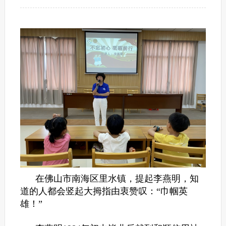
在佛山市南海区里水镇，提起李燕明，知
道的人都会竖起大拇指由衷赞叹：“巾帼英
雄！”