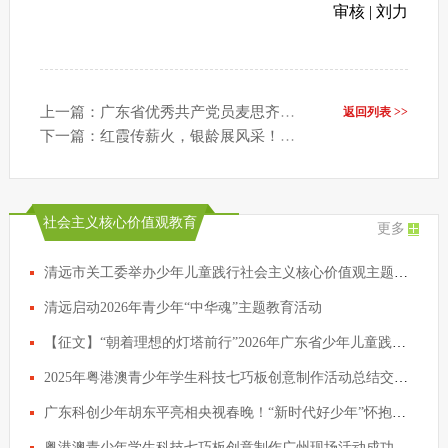
审核 | 刘力
上一篇：广东省优秀共产党员麦思齐：一生系红巾 丹心育新人
返回列表 >>
下一篇：红霞传薪火，银龄展风采！广东关工委系统6名“五老”获全国表彰
社会主义核心价值观教育
更多
清远市关工委举办少年儿童践行社会主义核心价值观主题征文写作辅导活动
清远启动2026年青少年“中华魂”主题教育活动
【征文】“朝着理想的灯塔前行”2026年广东省少年儿童践行社会主义核心价值观主题征文活动启动啦！
2025年粤港澳青少年学生科技七巧板创意制作活动总结交流会议在穗举行
广东科创少年胡东平亮相央视春晚！“新时代好少年”怀抱科技梦想策马扬鞭
粤港澳青少年学生科技七巧板创意制作广州现场活动成功举行