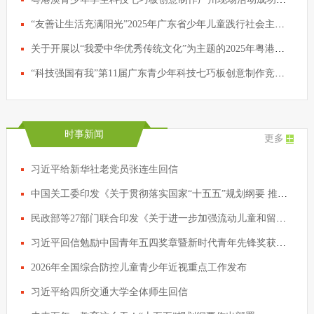
“友善让生活充满阳光”2025年广东省少年儿童践行社会主义核心价值观主题征文活动评选结果公示
关于开展以“我爱中华优秀传统文化”为主题的2025年粤港澳青少年学生科技七巧板创意制作活动的通知
“科技强国有我”第11届广东青少年科技七巧板创意制作竞赛颁奖典礼仪式圆满举行
时事新闻
更多
习近平给新华社老党员张连生回信
中国关工委印发《关于贯彻落实国家“十五五”规划纲要 推动关心下一代工作高质量发展的实施方案》
民政部等27部门联合印发《关于进一步加强流动儿童和留守儿童“精准摸排、精确建档、精细服务”工作的通知》
习近平回信勉励中国青年五四奖章暨新时代青年先锋奖获奖者代表
2026年全国综合防控儿童青少年近视重点工作发布
习近平给四所交通大学全体师生回信