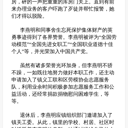
房，砰的一声把重重的库房门关上。直到有前
来办理业务的客户吓跑了歹徒并帮忙报警，她
们才得以脱险。
李燕明和同事舍生忘死保护集体财产的英
勇事迹得到了各界赞誉。李燕明被评为“全国劳
动模范”“全国先进女职工”“全国职业道德十佳
个人”等，并光荣加入中国共产党。
虽然有诸多荣誉光环加身，但李燕明不骄
不躁，一如既往地努力做好本职工作，还主动
申请加入了镇义工联和区劳模协会志愿服务
队，利用业余时间积极参加志愿服务工作和公
益活动，还经常捐款捐物慰问困难学生，等
等。
退休后，李燕明应镇组织部门邀请加入了
镇关工委。从此，镇里的学校、村居、社区时