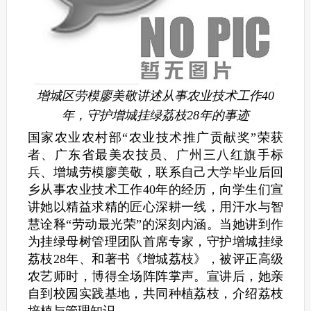
增城区劳模廖美敬讲述从事农业技术工作40
年，守护增城挂绿荔枝28年的事迹
国家农业农村部“农业技术推广贡献奖”荣获
者、广东省最美农技员、广州三八红旗手标
兵、增城劳模廖美敬，联系自己大学毕业后回
乡从事农业技术工作40年的经历，向学生们宣
讲她以精益求精的匠心深耕一线，用汗水与智
慧诠释“劳动最光荣”的深刻内涵。当她讲到作
为挂绿母树管理团队首席专家，守护增城挂绿
荔枝28年、和著书《增城荔枝》，被评正高级
农艺师时，博得全场阵阵掌声。宣讲后，她亲
自到校园实践基地，共同种植荔枝，介绍荔枝