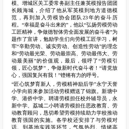
模、增城区关工委常务副主任兼英模报告团团
长顾海城，介绍了他从军英模到地方道德模
范，再到加入劳模协会团队23年的奋斗历
程。“幸福是奋斗出来的”，他以“弘扬劳模劳动
工匠精神，争做德智体劳全面发展的奋斗者”为
题作了宣讲，勉励学生们向劳模工匠学习，树
牢“辛勤劳动、诚实劳动、创造性劳动”的理念
和“劳动最光荣、劳动最崇高、劳动最伟大、劳
动最美丽”的价值观，最后，领呼了“劳模引
领，匠心筑梦”，争做新时代奋斗者！“请党放
心，强国复兴有我！”铿锵有力的呼号。
“匠心筑梦育新人，劳模精神励后学”永宁天誉
小学向前来参加活动劳模赠送了锦旗。新塘中
学、港侨中学、聘请劳模担任校外辅导员，永
新中学、荔城二小聘请劳模担任思政教育、劳
动教育顾问，恳切希望劳模持续助力学校推动
教育强国的实施。各学校还安排了与劳模对
话、到基地实践等环节，气氛热烈、情绪高