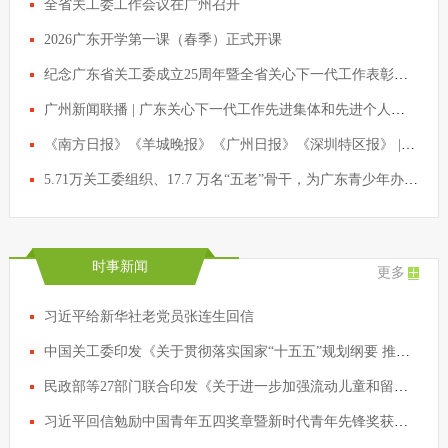
全省关工委工作会议在广州召开
2026广东开学第一课（春季）正式开课
纪念广东省关工委成立25周年暨全省关心下一代工作表彰会议召开 黄坤明会见受表彰代表
广州新闻联播 | 广东关心下一代工作先进集体和先进个人获表彰
《南方日报》《羊城晚报》《广州日报》《深圳特区报》 | 纪念广东省关工委成立25周年暨全省关心下一代工作表彰会议召开 黄坤明会见受表彰代表
5.71万关工委组织、17.7 万名“五老”骨干，为广东青少年办实事！
时事新闻
更多
习近平给新华社老党员张连生回信
中国关工委印发《关于贯彻落实国家“十五五”规划纲要 推动关心下一代工作高质量发展的实施方案》
民政部等27部门联合印发《关于进一步加强流动儿童和留守儿童“精准摸排、精确建档、精细服务”工作的通知》
习近平回信勉励中国青年五四奖章暨新时代青年先锋奖获奖者代表