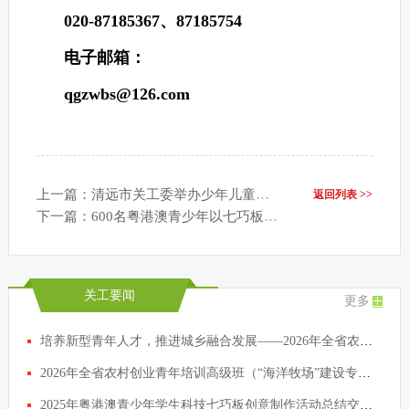
020-87185367、87185754
电子邮箱：
qgzwbs@126.com
上一篇：清远市关工委举办少年儿童践行社会主义核心价值观主题征文写作辅导活动
返回列表 >>
下一篇：600名粤港澳青少年以七巧板搭起科技交流桥梁
关工要闻
更多
培养新型青年人才，推进城乡融合发展——2026年全省农村创业青年培训高级班在清远开班
2026年全省农村创业青年培训高级班（“海洋牧场”建设专题）开班
2025年粤港澳青少年学生科技七巧板创意制作活动总结交流会议在穗举行