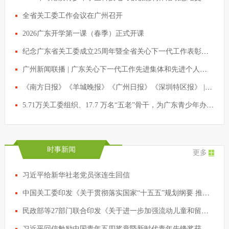
全省关工委工作会议在广州召开
2026广东开学第一课（春季）正式开课
纪念广东省关工委成立25周年暨全省关心下一代工作表彰会议召开 黄坤明会见受表彰代表
广州新闻联播 | 广东关心下一代工作先进集体和先进个人获表彰
《南方日报》《羊城晚报》《广州日报》《深圳特区报》 | 纪念广东省关工委成立25周年暨全省关心下一代工作表彰会议召开 黄坤明会见受表彰代表
5.71万关工委组织、17.7 万名“五老”骨干，为广东青少年办实事！
时事新闻
更多
习近平给新华社老党员张连生回信
中国关工委印发《关于贯彻落实国家“十五五”规划纲要 推动关心下一代工作高质量发展的实施方案》
民政部等27部门联合印发《关于进一步加强流动儿童和留守儿童“精准摸排、精确建档、精细服务”工作的通知》
习近平回信勉励中国青年五四奖章暨新时代青年先锋奖获奖者代表