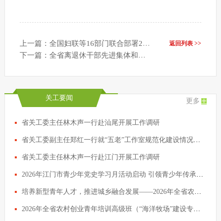
上一篇：全国妇联等16部门联合部署2026暑期儿童关爱服务活动
返回列表 >>
下一篇：全省离退休干部先进集体和先进个人表彰会议举行 黄坤明会见受表彰代表
关工要闻
更多
省关工委主任林木声一行赴汕尾开展工作调研
省关工委副主任郑红一行就“五老”工作室规范化建设情况开展专题调研
省关工委主任林木声一行赴江门开展工作调研
2026年江门市青少年党史学习月活动启动 引领青少年传承红色基因争做时代新人
培养新型青年人才，推进城乡融合发展——2026年全省农村创业青年培训高级班在清远开班
2026年全省农村创业青年培训高级班（“海洋牧场”建设专题）开班